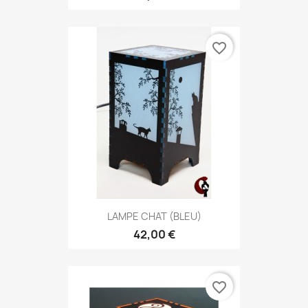
favorite_border
LAMPE CHAT (BLEU)
42,00 €
favorite_border