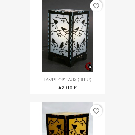
favorite_border
LAMPE OISEAUX (BLEU)
42,00 €
favorite_border