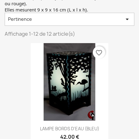
ou rouge).
Elles mesurent 9 x 9 x 16 cm (L x l x h).

Pertinence
Affichage 1-12 de 12 article(s)
favorite_border
LAMPE BORDS D'EAU (BLEU)
42,00 €