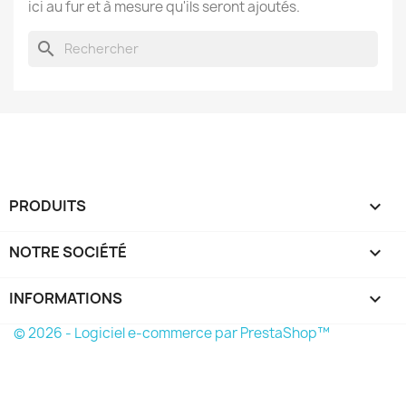
ici au fur et à mesure qu'ils seront ajoutés.
search
PRODUITS

NOTRE SOCIÉTÉ

INFORMATIONS
keyboard_arrow_down
© 2026 - Logiciel e-commerce par PrestaShop™