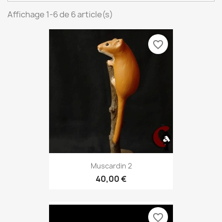
Affichage 1-6 de 6 article(s)
favorite_border
Muscardin 2
40,00 €
favorite_border