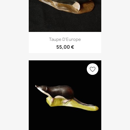
Taupe D'Europe
55,00 €
favorite_border