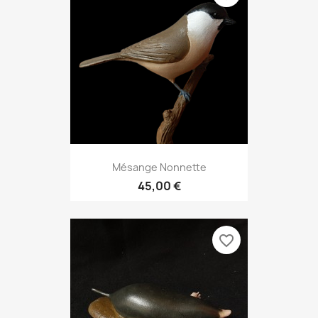
Mésange Nonnette
45,00 €
favorite_border