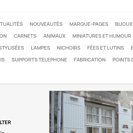
TUALITÉS
NOUVEAUTÉS
MARQUE-PAGES
BIJOUX
LON
CARNETS
ANIMAUX
MINIATURES ET HUMOUR
STYLISÉES
LAMPES
NICHOIRS
FÉES ET LUTINS
IS
SUPPORTS TELEPHONE
FABRICATION
POINTS 
ALTER