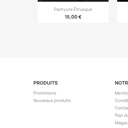
Aperçu rapide

Pachyure Étrusque
15,00 €
PRODUITS
NOTR
Promotions
Mentio
Nouveaux produits
Condit
Conta
Plan d
Magas