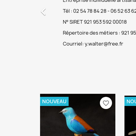
Entreprise Individuelle artisa

Tél : 02 54 78 84 28 - 06 52 63 
N° SIRET 921 953 592 00018
Répertoire des métiers : 921 9
Courriel: y.walter@free.fr
NOUVEAU
NO
favorite_border