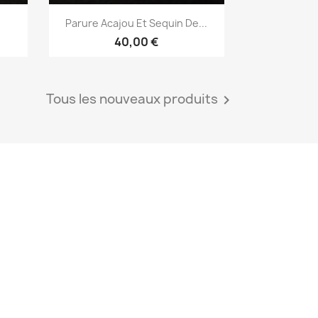
Aperçu rapide

Parure Acajou Et Sequin De...
40,00 €
Tous les nouveaux produits
