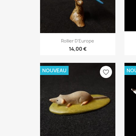
Aperçu rapide

Rollier D'Europe
14,00 €
NOUVEAU
NO
favorite_border