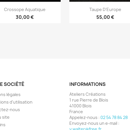
Aperçu rapide
Aperçu rapide


Crossope Aquatique
Taupe D'Europe
30,00 €
55,00 €
E SOCIÉTÉ
INFORMATIONS
Ateliers Créations
ns légales
1 rue Pierre de Blois
ions d'utilisation
41000 Blois
ctez-nous
France
u site
Appelez-nous :
02 54 78 84 28
Envoyez-nous un e-mail :
ins
y.walter@free.fr