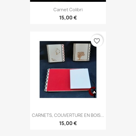
Carnet Colibri
15,00 €
favorite_border
CARNETS, COUVERTURE EN BOIS...
15,00 €