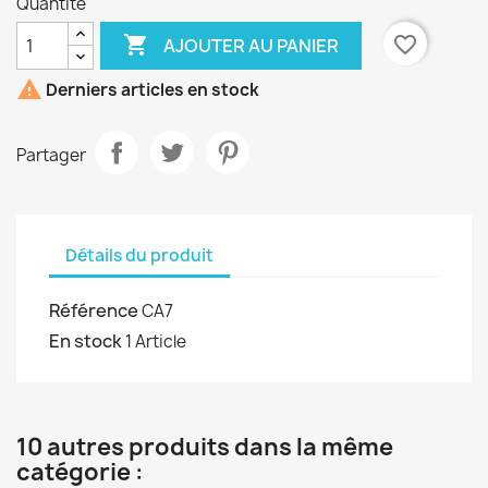
Quantité

favorite_border
AJOUTER AU PANIER

Derniers articles en stock
Partager
Détails du produit
Référence
CA7
En stock
1 Article
10 autres produits dans la même
catégorie :