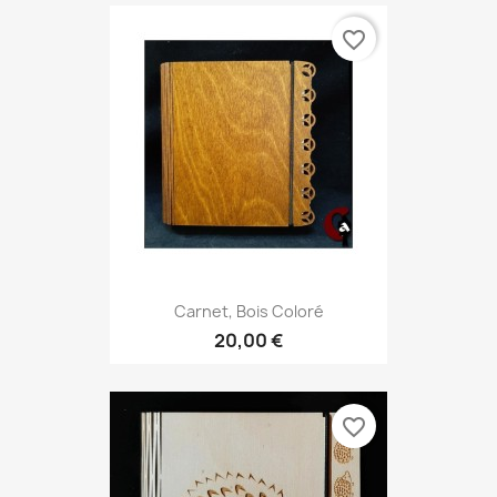
favorite_border
Carnet, Bois Coloré
20,00 €
favorite_border