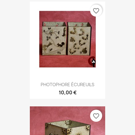
favorite_border
PHOTOPHORE ÉCUREUILS
10,00 €
favorite_border