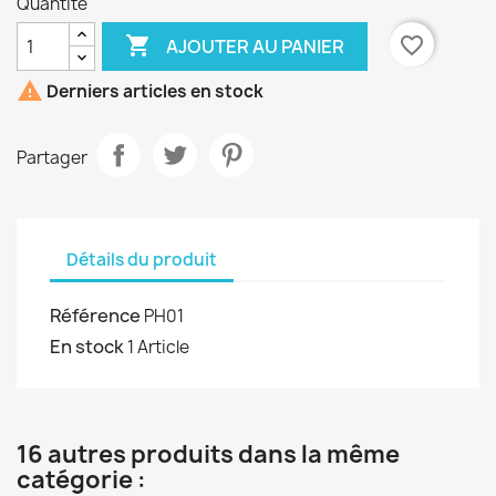
Quantité

favorite_border
AJOUTER AU PANIER

Derniers articles en stock
Partager
Détails du produit
Référence
PH01
En stock
1 Article
16 autres produits dans la même
catégorie :