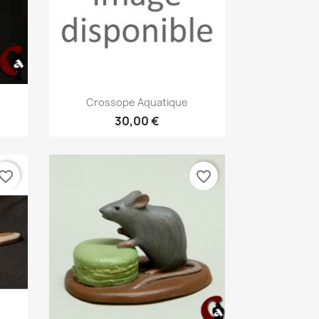
Aperçu rapide

Crossope Aquatique
30,00 €
vorite_border
favorite_border