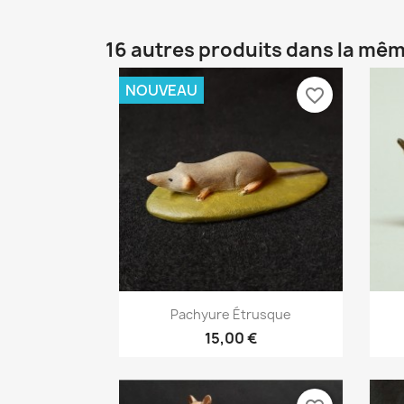
16 autres produits dans la mêm
NOUVEAU
favorite_border
Aperçu rapide

Pachyure Étrusque
15,00 €