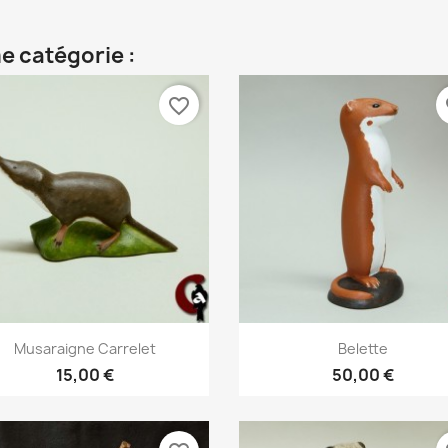
e catégorie :
favorite_border
fa
Aperçu rapide
Aperçu rapide


Musaraigne Carrelet
Belette
15,00 €
50,00 €