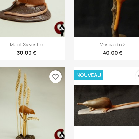
Aperçu rapide
Aperçu rapide


Mulot Sylvestre
Muscardin 2
30,00 €
40,00 €
NOUVEAU
favorite_border
fa