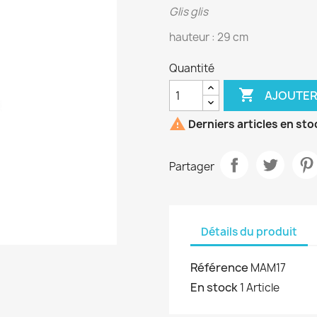
Glis glis
hauteur : 29 cm
Quantité

AJOUTER

Derniers articles en sto
Partager
Détails du produit
Référence
MAM17
En stock
1 Article