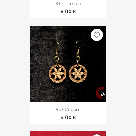
B.O. Libellule
5,00 €
favorite_border
B.O. Coeurs
5,00 €