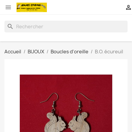


search
Accueil
BIJOUX
Boucles d'oreille
B.O. écureuil