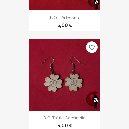
B.O. Hérissons
5,00 €
favorite_border
B.O. Trèfle Coccinelle
5,00 €