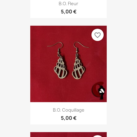
B.O. Fleur
5,00 €
favorite_border
B.O. Coquillage
5,00 €