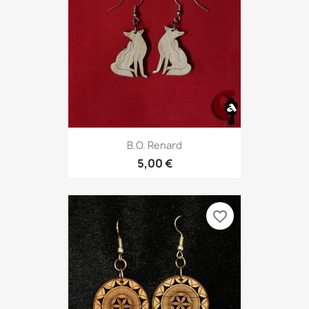
B.O. Renard
5,00 €
favorite_border