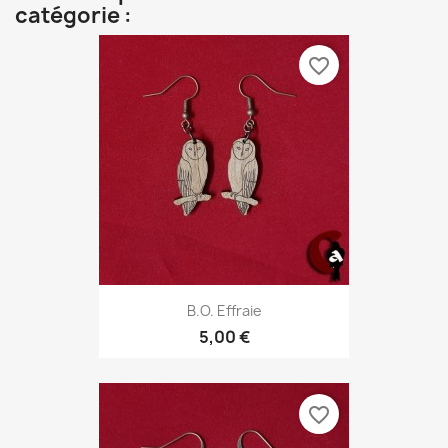
catégorie :
favorite_border
B.O. Effraie
5,00 €
favorite_border