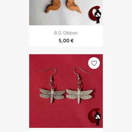
B.O. Gibbon
5,00 €
favorite_border