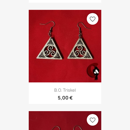
favorite_border
B.O. Triskel
5,00 €
favorite_border