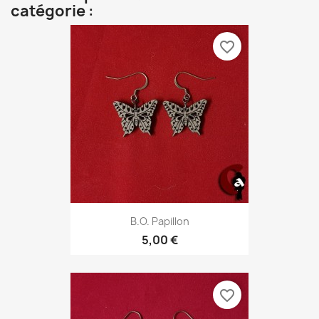
catégorie :
favorite_border
B.O. Papillon
5,00 €
favorite_border