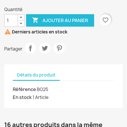
Quantité

favorite_border
AJOUTER AU PANIER

Derniers articles en stock
Partager
Détails du produit
Référence
BO25
En stock
1 Article
16 autres produits dans la même