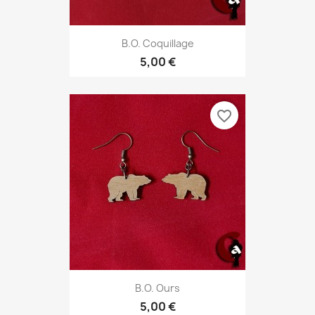
B.O. Coquillage
5,00 €
favorite_border
B.O. Ours
5,00 €