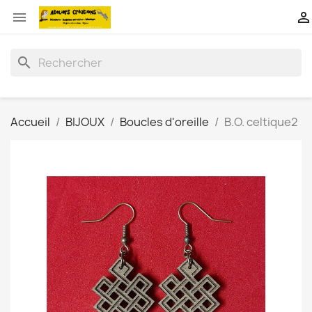


search
Accueil
BIJOUX
Boucles d'oreille
B.O. celtique2