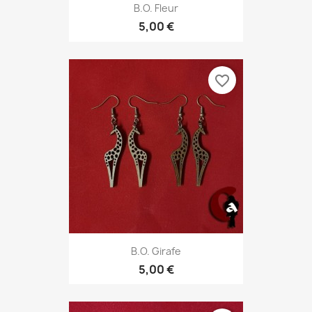
B.O. Fleur
5,00 €
favorite_border
B.O. Girafe
5,00 €