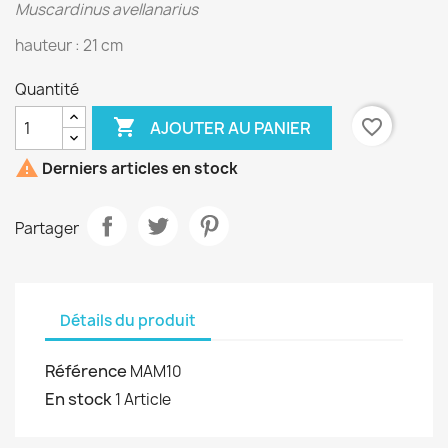
Muscardinus avellanarius
hauteur : 21 cm
Quantité

favorite_border
AJOUTER AU PANIER

Derniers articles en stock
Partager
Détails du produit
Référence
MAM10
En stock
1 Article