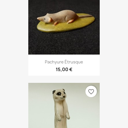
Pachyure Étrusque
15,00 €
favorite_border