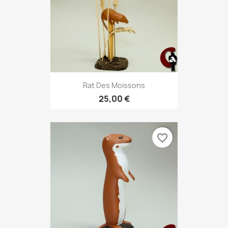
Rat Des Moissons
25,00 €
favorite_border