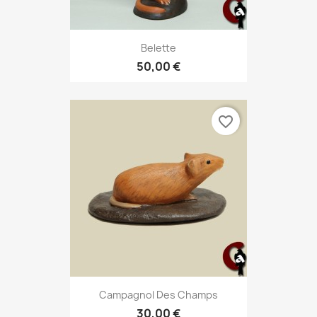
Belette
50,00 €
favorite_border
Campagnol Des Champs
30,00 €