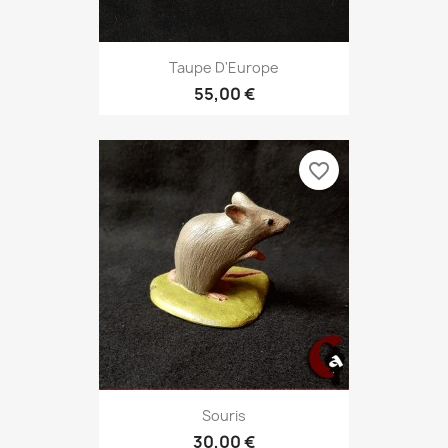
Taupe D'Europe
55,00 €
favorite_border
Souris
30,00 €