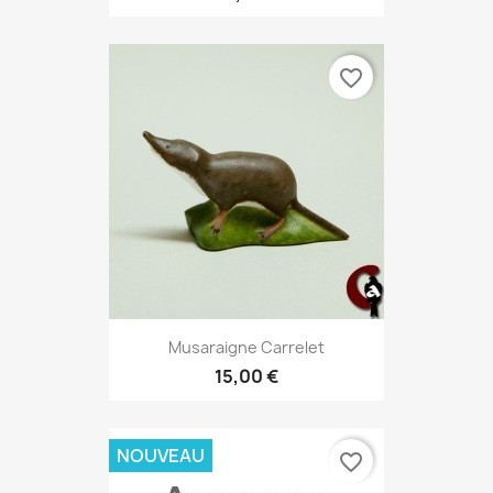
favorite_border
Musaraigne Carrelet
15,00 €
NOUVEAU
favorite_border