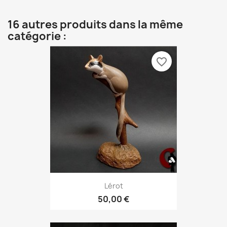
16 autres produits dans la même
catégorie :
favorite_border
Lérot
50,00 €