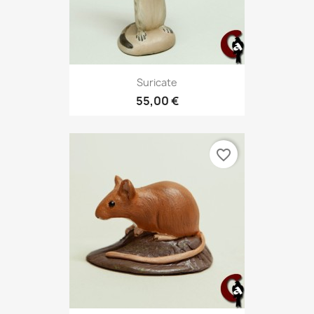
Suricate
55,00 €
favorite_border