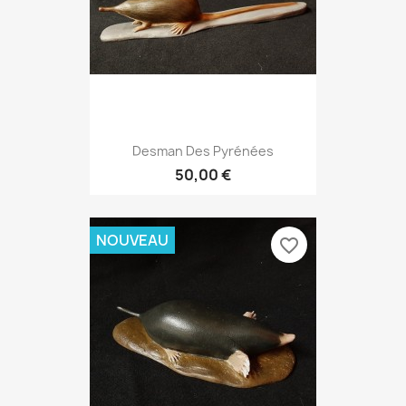
Desman Des Pyrénées
50,00 €
NOUVEAU
favorite_border