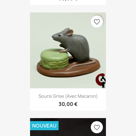
favorite_border
Souris Grise (avec Macaron)
30,00 €
NOUVEAU
favorite_border