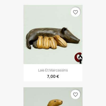
favorite_border
Laie Et Marcassins
7,00 €
favorite_border