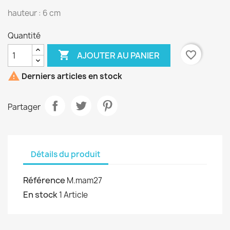
hauteur : 6 cm
Quantité

favorite_border
AJOUTER AU PANIER

Derniers articles en stock
Partager
Détails du produit
Référence
M.mam27
En stock
1 Article