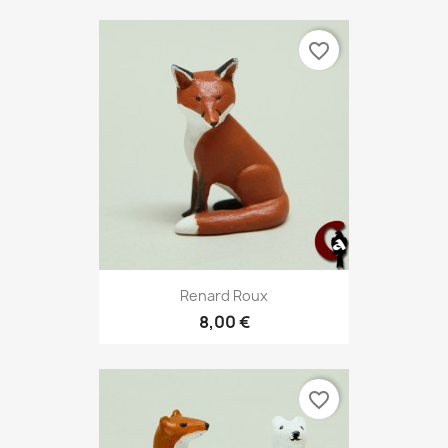
favorite_border
Renard Roux
8,00 €
favorite_border