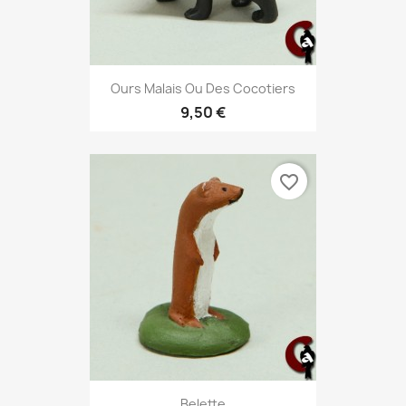
Ours Malais Ou Des Cocotiers
9,50 €
favorite_border
Belette