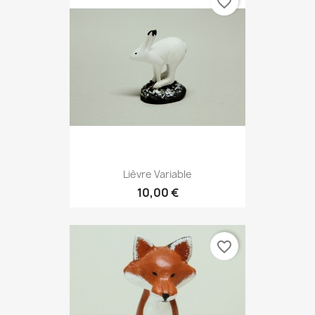
favorite_border
Lièvre Variable
10,00 €
favorite_border