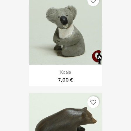
favorite_border
Koala
7,00 €
favorite_border