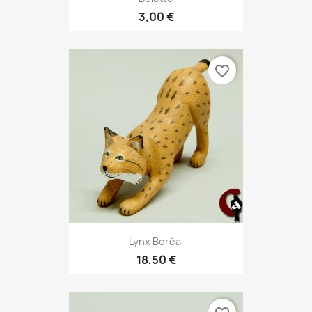
3,00 €
favorite_border
Lynx Boréal
18,50 €