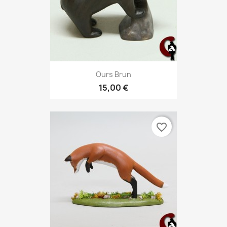
Ours Brun
15,00 €
favorite_border