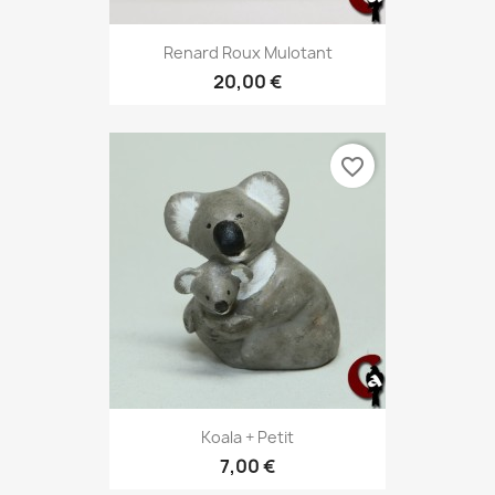
Renard Roux Mulotant
20,00 €
favorite_border
Koala + Petit
7,00 €