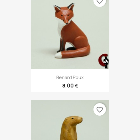
favorite_border
Renard Roux
8,00 €
favorite_border