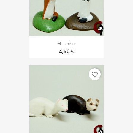
Hermine
4,50 €
favorite_border