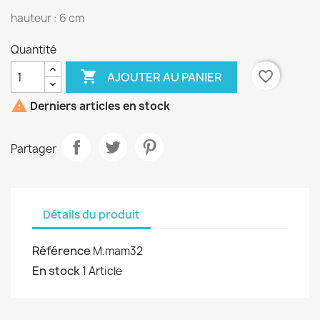
hauteur : 6 cm
Quantité

favorite_border
AJOUTER AU PANIER

Derniers articles en stock
Partager
Détails du produit
Référence
M.mam32
En stock
1 Article