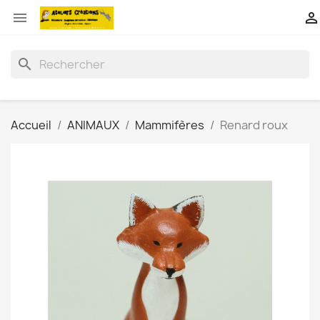


search
Accueil
ANIMAUX
Mammifères
Renard roux