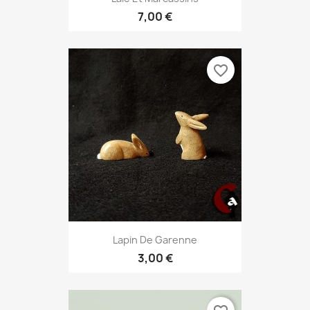
7,00 €
favorite_border
Lapin De Garenne
3,00 €