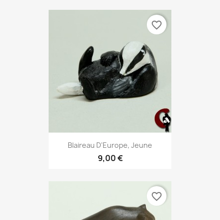
favorite_border
Blaireau D'Europe, Jeune
9,00 €
favorite_border