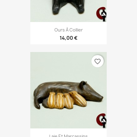
Ours À Collier
14,00 €
favorite_border
Laie Et Marcassins