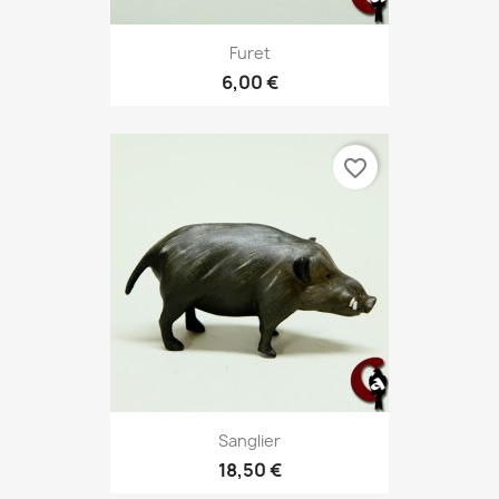
Furet
6,00 €
favorite_border
Sanglier
18,50 €