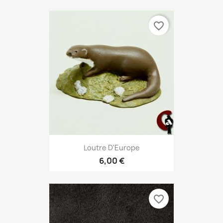
favorite_border
Loutre D'Europe
6,00 €
favorite_border