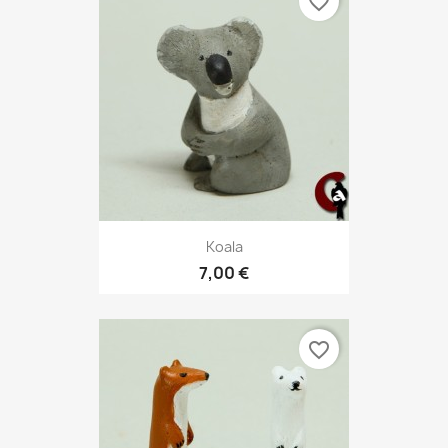
favorite_border
Koala
7,00 €
favorite_border