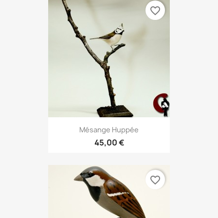
favorite_border
Mésange Huppée
45,00 €
favorite_border