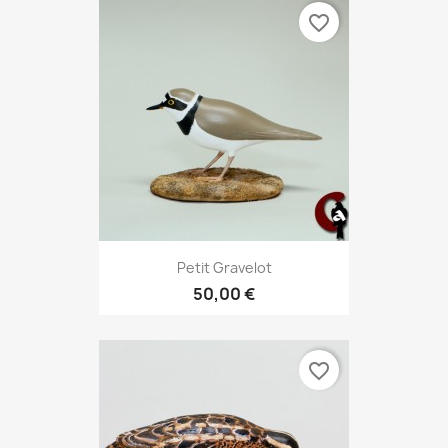
favorite_border
Petit Gravelot
50,00 €
favorite_border