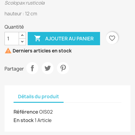
Scolopax rusticola
hauteur : 12 cm
Quantité

favorite_border
AJOUTER AU PANIER

Derniers articles en stock
Partager
Détails du produit
Référence
OIS02
En stock
1 Article