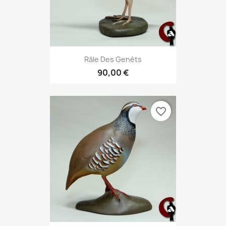
Râle Des Genêts
90,00 €
favorite_border