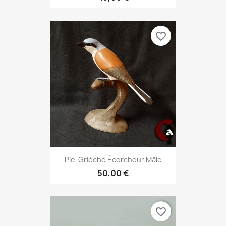
favorite_border
Pie-Grièche Écorcheur Mâle
50,00 €
favorite_border