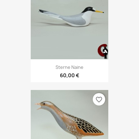
Sterne Naine
60,00 €
favorite_border