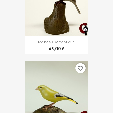
Moineau Domestique
45,00 €
favorite_border