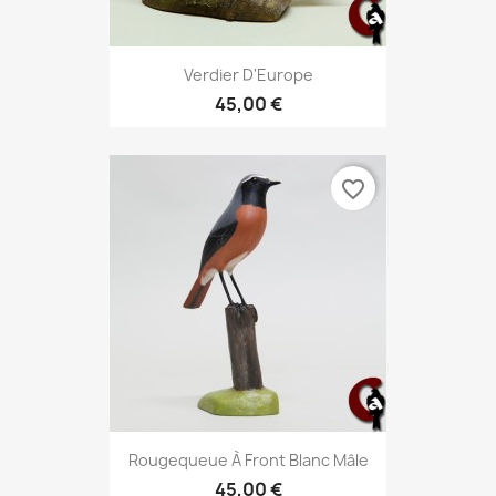
Verdier D'Europe
45,00 €
favorite_border
Rougequeue À Front Blanc Mâle
45,00 €