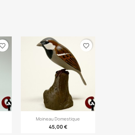
vorite_border
favorite_border
Aperçu rapide

Moineau Domestique
45,00 €