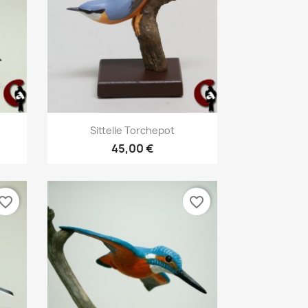
Aperçu rapide

Sittelle Torchepot
45,00 €
vorite_border
favorite_border