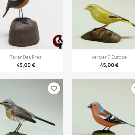
Aperçu rapide
Aperçu rapide


Tarier Des Prés
Verdier D'Europe
45,00 €
45,00 €
favorite_border
fa