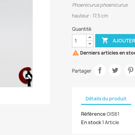
Phoenicurus phoenicurus
hauteur : 17,5 cm
Quantité

AJOUTER

Derniers articles en sto
Partager
Détails du produit
Référence
OIS61
En stock
1 Article