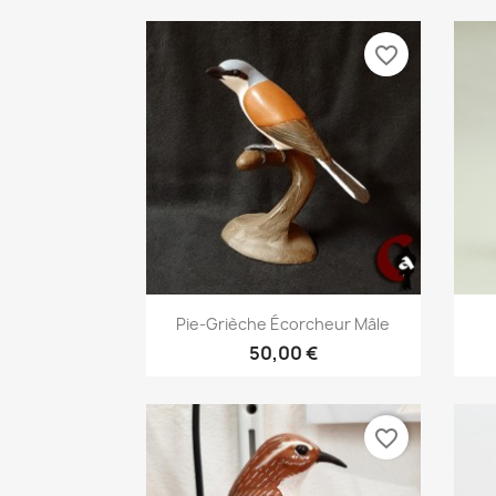
favorite_border
Aperçu rapide

Pie-Grièche Écorcheur Mâle
50,00 €
favorite_border