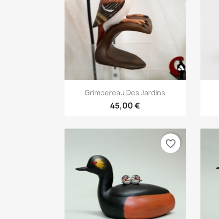
Aperçu rapide

Grimpereau Des Jardins
45,00 €
favorite_border