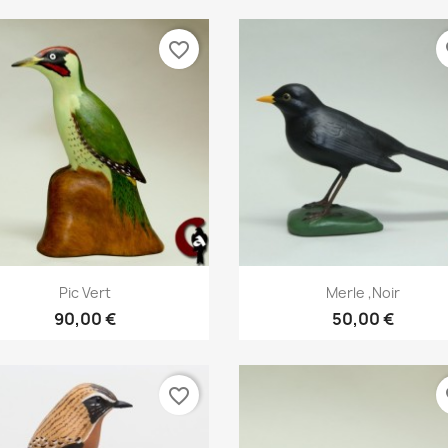
favorite_border
fa
Aperçu rapide
Aperçu rapide


Pic Vert
Merle ,noir
90,00 €
50,00 €
favorite_border
fa