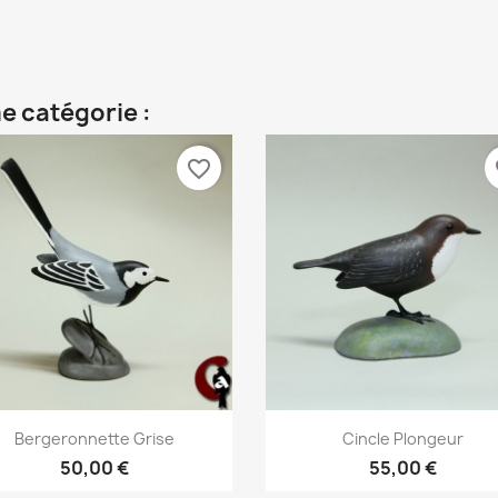
e catégorie :
favorite_border
fa
Aperçu rapide
Aperçu rapide


Bergeronnette Grise
Cincle Plongeur
50,00 €
55,00 €