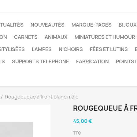
TUALITÉS
NOUVEAUTÉS
MARQUE-PAGES
BIJOUX
LON
CARNETS
ANIMAUX
MINIATURES ET HUMOUR
STYLISÉES
LAMPES
NICHOIRS
FÉES ET LUTINS
IS
SUPPORTS TELEPHONE
FABRICATION
POINTS 
Rougequeue à front blanc mâle
ROUGEQUEUE À F
45,00 €
TTC