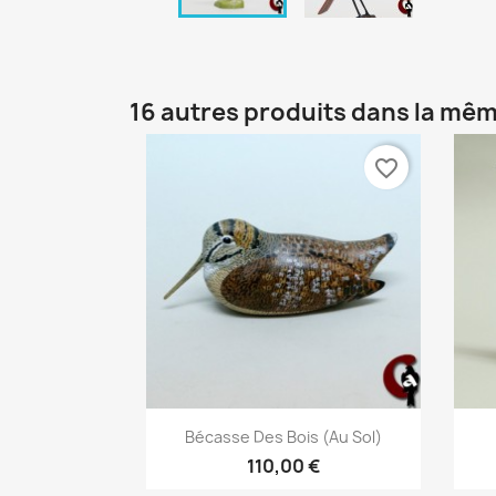
16 autres produits dans la mêm
favorite_border
Aperçu rapide

Bécasse Des Bois (au Sol)
110,00 €