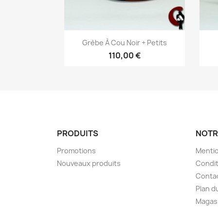
Aperçu rapide

Grèbe À Cou Noir + Petits
110,00 €
PRODUITS
NOTR
Promotions
Mentio
Nouveaux produits
Condit
Conta
Plan d
Magas