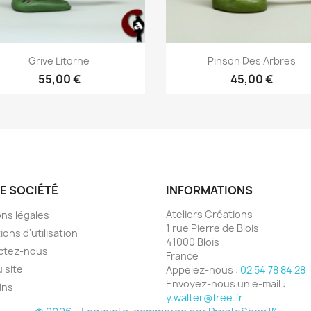
Aperçu rapide
Aperçu rapide


Grive Litorne
Pinson Des Arbres
55,00 €
45,00 €
E SOCIÉTÉ
INFORMATIONS
Ateliers Créations
ns légales
1 rue Pierre de Blois
ions d'utilisation
41000 Blois
ctez-nous
France
u site
Appelez-nous :
02 54 78 84 28
Envoyez-nous un e-mail :
ins
y.walter@free.fr