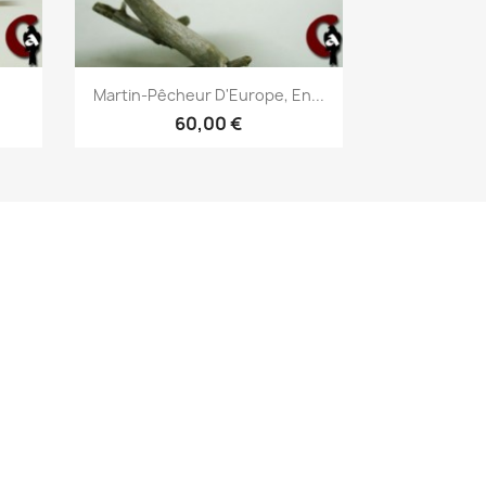
Aperçu rapide

Martin-Pêcheur D'Europe, En...
60,00 €